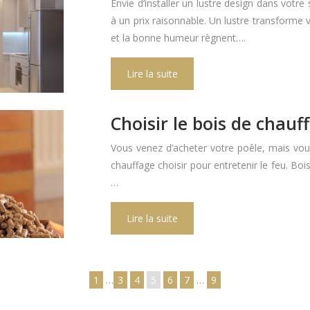
Envie d’installer un lustre design dans votre
à un prix raisonnable. Un lustre transforme
et la bonne humeur règnent….
Lire la suite
Choisir le bois de chauf
Vous venez d’acheter votre poêle, mais vous
chauffage choisir pour entretenir le feu. Bois
…
Lire la suite
1
…
3
4
5
6
7
…
9