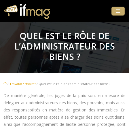
QUEL EST LE RÔLE DE
L’ADMINISTRATEUR DES
BIENS ?
/
Travaux / Habitat
/ Quel est le rôle de l’administrateur des biens ?
De manière générale, les juges de la paix sont en mesure de
déléguer aux administrateurs des biens, des pouvoirs, mais aussi
des responsabilités en matière de gestion des immeubles. En
effet, toutes personnes aptes à se charger des soins quotidiens,
ainsi que l’accompagnement de ladite personne protégée, sont