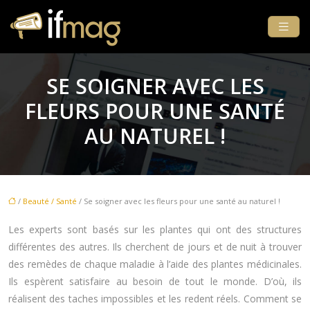
SE SOIGNER AVEC LES
FLEURS POUR UNE SANTÉ
AU NATUREL !
/
Beauté / Santé
/ Se soigner avec les fleurs pour une santé au naturel !
Les experts sont basés sur les plantes qui ont des structures
différentes des autres. Ils cherchent de jours et de nuit à trouver
des remèdes de chaque maladie à l’aide des plantes médicinales.
Ils espèrent satisfaire au besoin de tout le monde. D’où, ils
réalisent des taches impossibles et les redent réels. Comment se