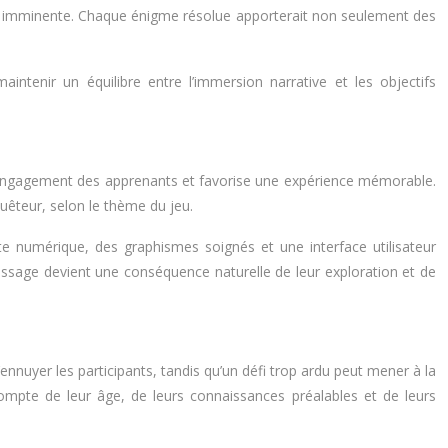
le imminente. Chaque énigme résolue apporterait non seulement des
aintenir un équilibre entre l’immersion narrative et les objectifs
l’engagement des apprenants et favorise une expérience mémorable.
quêteur, selon le thème du jeu.
te numérique, des graphismes soignés et une interface utilisateur
issage devient une conséquence naturelle de leur exploration et de
’ennuyer les participants, tandis qu’un défi trop ardu peut mener à la
compte de leur âge, de leurs connaissances préalables et de leurs