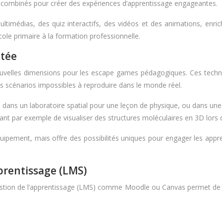
e combinés pour créer des expériences d’apprentissage engageantes.
imédias, des quiz interactifs, des vidéos et des animations, enrichis
cole primaire à la formation professionnelle.
ntée
e nouvelles dimensions pour les escape games pédagogiques. Ces tec
es scénarios impossibles à reproduire dans le monde réel.
dans un laboratoire spatial pour une leçon de physique, ou dans une p
nt par exemple de visualiser des structures moléculaires en 3D lors 
quipement, mais offre des possibilités uniques pour engager les app
prentissage (LMS)
ion de l’apprentissage (LMS) comme Moodle ou Canvas permet de cent